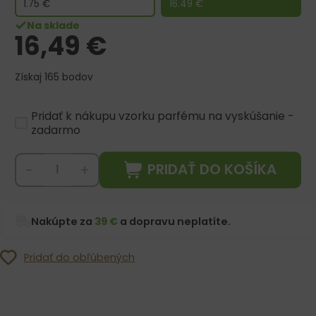
1.75
€
16.49
€
Na sklade
16,49
€
Získaj 165 bodov
Pridať k nákupu vzorku parfému na vyskúšanie -
zadarmo
PRIDAŤ DO KOŠÍKA
-
+
Nakúpte za
39 €
a dopravu neplatíte.
Pridať do obľúbených