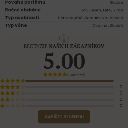
Povaha parfému
Sladká
Ročné obdobie
,
,
,
Jar
Jeseň
Leto
Zima
Typ osobnosti
,
,
Dobrodružná
Romantická
Veselá
Typ vône
,
Ovocná
Sladká
RECENZIE
NAŠICH ZÁKAZNÍKOV
5.00
(1 Recenzia)
1
0
0
0
0
NAPÍŠTE RECENZIU