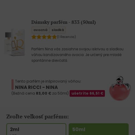
Dámsky parfém - 833 (50ml)
ovocná
sladká
(1 Recenzia)
Parfém Nina vás zasiahne svojou iskrivou a sladkou
vôňou kandizovaného ovocia. Je určený pre mladé
spontánne dievčatá.
Tento parfém je inšpirovaný vôňou:
NINA RICCI - NINA
(Bežná cena
83,00
€
za 50ml)
ušetríte
66,51
€
Zvoľte veľkosť parfému:
2ml
50ml