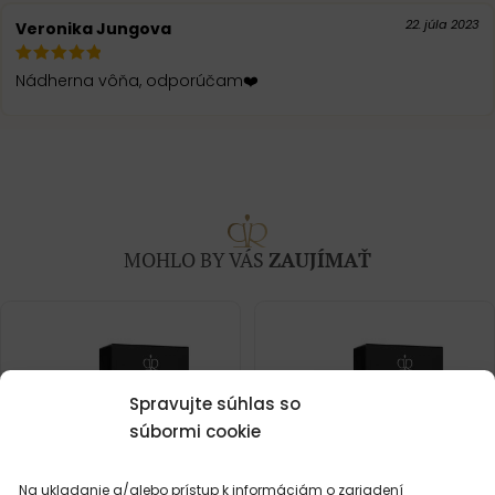
22. júla 2023
Veronika Jungova
Nádherna vôňa, odporúčam❤️
MOHLO BY VÁS
ZAUJÍMAŤ
Spravujte súhlas so
súbormi cookie
Na ukladanie a/alebo prístup k informáciám o zariadení