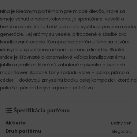
Nina je ideálnym parfémom pre mladé dievča, ktoré sa
smeje schuti a nekontrolovane, je spontánne, veselé a
bezstarostné. Vôňa totiž dokonale vystihuje povahu mladej
generácie. Jej arómy sú veselé, prirodzené a sladké ako
kandizované ovocie. Kompozícia parfému Nina sa otvára
iskrivými a spontánnymi tónmi citrónu a limetky. Sladké
srdce je šťavnaté a karamelové vďaka kandizovanému
jablku a pralinke, ktoré sú zabalené v pivonke a kvetoch
moonflower. Spodné tóny základu vône – jablko, pižmo a
céder – dodávajú zmyselnú bodku celej kompozícii, ktorá na
pokožke pôsobí hrejivo a jemne príťažlivo.
Špecifikácia parfému
Aktivita
Bežný deň
Druh parfému
Elegantný