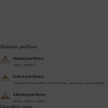
Zloženie parfému
Hlava parfému:
,
citrón
limetka
Srdce parfému:
,
,
,
čokoládová pralinka
moonflower
pivonka
zelené jablko
Základ parfému:
,
,
céder
jablko
pižmo
Charakter vône