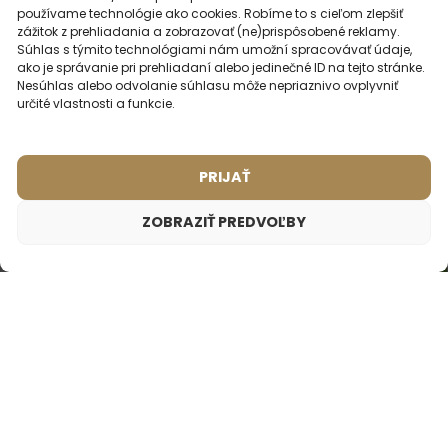
používame technológie ako cookies. Robíme to s cieľom zlepšiť
zážitok z prehliadania a zobrazovať (ne)prispôsobené reklamy.
Súhlas s týmito technológiami nám umožní spracovávať údaje,
ako je správanie pri prehliadaní alebo jedinečné ID na tejto stránke.
Nesúhlas alebo odvolanie súhlasu môže nepriaznivo ovplyvniť
určité vlastnosti a funkcie.
Pánsky parfém – 647 (50ml)
Pánsky parfém – 646 (50ml)
(4)
(1)
Inšpirované vôňou:
Inšpirované vôňou:
VERSACE - EROS
PACO RABANNE -
PRIJAŤ
INVICTUS
ZOBRAZIŤ PREDVOĽBY
2ml
20ml
50ml
100ml
2ml
20ml
50ml
100ml
16,49
€
16,49
€
Dámsky parfém – 833 (50ml)
16,49
€
Inšpirované vôňou:
NINA RICCI - NINA