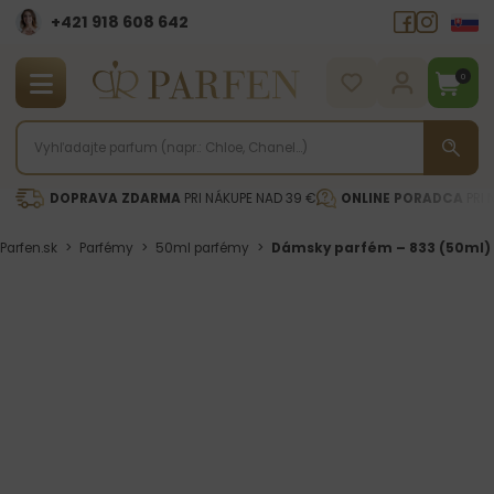
+421 918 608 642‬
0
DOPRAVA ZDARMA
PRI NÁKUPE NAD 39 €
ONLINE PORADCA
PRI 
Parfen.sk
>
Parfémy
>
50ml parfémy
>
Dámsky parfém – 833 (50ml)